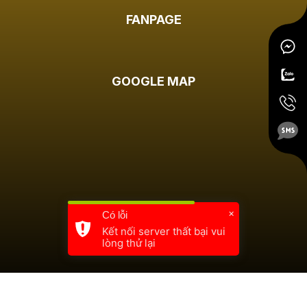
FANPAGE
GOOGLE MAP
×
Có lỗi
Kết nối server thất bại vui
lòng thử lại