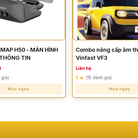
TMAP H50 - MÀN HÌNH
Combo nâng cấp âm th
 THÔNG TIN
Vinfast VF3
đ
Liên hệ
 giá)
5
(15 đánh giá)
Mua ngay
Mua ngay