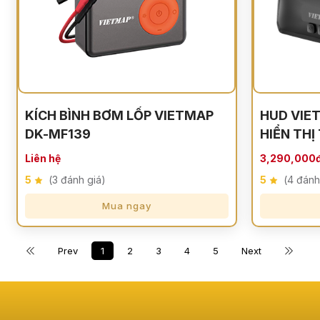
KÍCH BÌNH BƠM LỐP VIETMAP
HUD VIE
DK-MF139
HIỂN THỊ
Liên hệ
3,290,000
5
(3 đánh giá)
5
(4 đánh
Mua ngay
Prev
1
2
3
4
5
Next