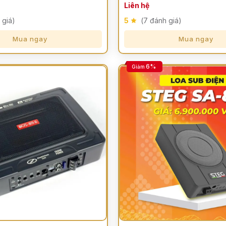
Liên hệ
 giá)
5
(7 đánh giá)
Mua ngay
Mua ngay
6%
Giảm