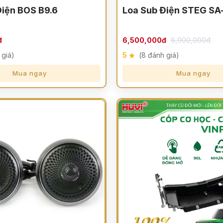
Điện BOS B9.6
Loa Sub Điện STEG S
6,900,000đ
đ
6,500,000đ
 giá)
5
(8 đánh giá)
Mua ngay
Mua ngay