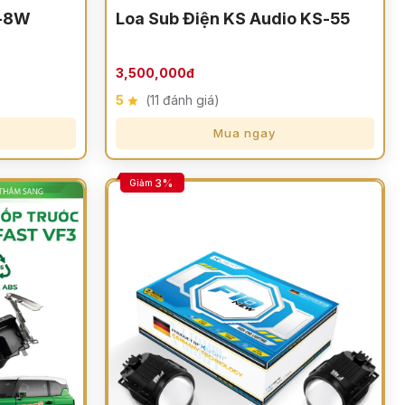
A-8W
Loa Sub Điện KS Audio KS-55
3,500,000đ
5
(11 đánh giá)
Mua ngay
3%
Giảm