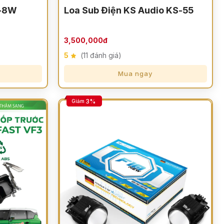
A-8W
Loa Sub Điện KS Audio KS-55
3,500,000đ
5
(11 đánh giá)
Mua ngay
3%
Giảm