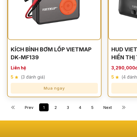
KÍCH BÌNH BƠM LỐP VIETMAP
HUD VIE
DK-MF139
HIỂN THỊ
Liên hệ
3,290,000
5
(3 đánh giá)
5
(4 đánh
Mua ngay
Prev
1
2
3
4
5
Next