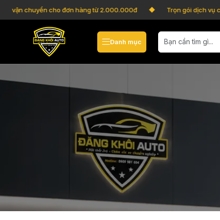
í vận chuyển cho đơn hàng từ 2.000.000đ
Trọn gói dịch vụ chă
Danh mục