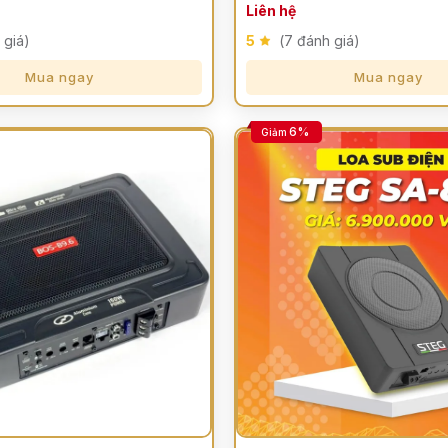
Liên hệ
 giá)
5
(7 đánh giá)
Mua ngay
Mua ngay
6%
Giảm