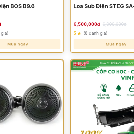
Điện BOS B9.6
Loa Sub Điện STEG S
6,900,000đ
đ
6,500,000đ
 giá)
5
(8 đánh giá)
Mua ngay
Mua ngay