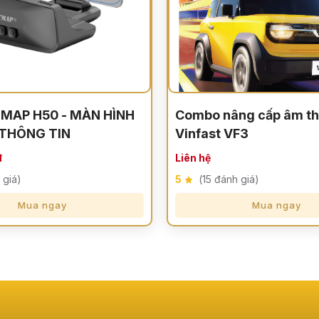
TMAP H50 - MÀN HÌNH
Combo nâng cấp âm th
 THÔNG TIN
Vinfast VF3
đ
Liên hệ
 giá)
5
(15 đánh giá)
Mua ngay
Mua ngay