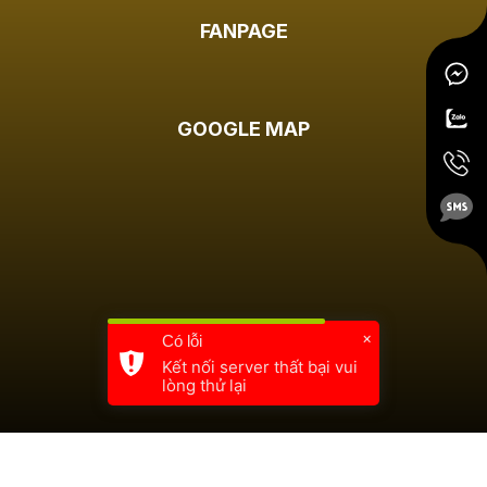
FANPAGE
GOOGLE MAP
×
Có lỗi
Kết nối server thất bại vui
lòng thử lại