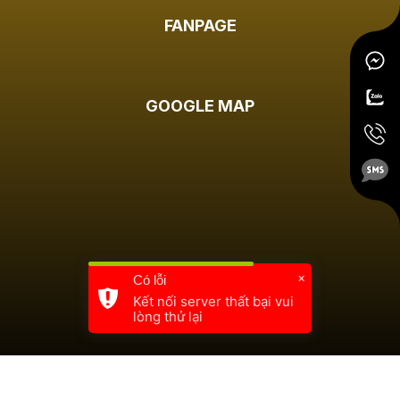
FANPAGE
GOOGLE MAP
×
Có lỗi
Kết nối server thất bại vui
lòng thử lại