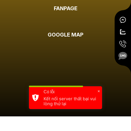
FANPAGE
GOOGLE MAP
×
Có lỗi
Kết nối server thất bại vui
lòng thử lại